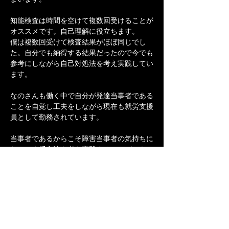
知能検査は時間を空けて複数回受けることが
オススメです。自己理解に役立ちます。
僕は複数回受けて検査結果がほぼ同じでし
た。自分でも納得する結果だったので今でも
参考にしながら自己対処法を考え実践してい
ます。
なのさんも働く中で自分が発達当事者である
ことを自覚し工夫をしながら現在も就労支援
員として勤務されています。
当事者であるからこそ障害当事者の気持ちに
なって支援方法を考え実践することができ
る。それが強みだとおっしゃっていました。
しくじりとしては職場内のコミュニケーショ
ンでは納得できなことがあるとどうしても衝
突してしまう場面もあるそうです笑（これは
僕もあります笑）