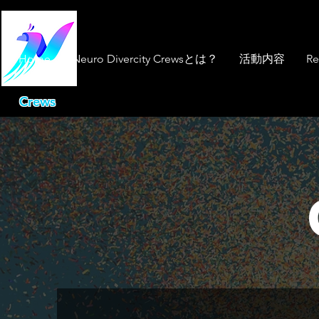
Home
Neuro Divercity Crewsとは？
活動内容
Re
Crews