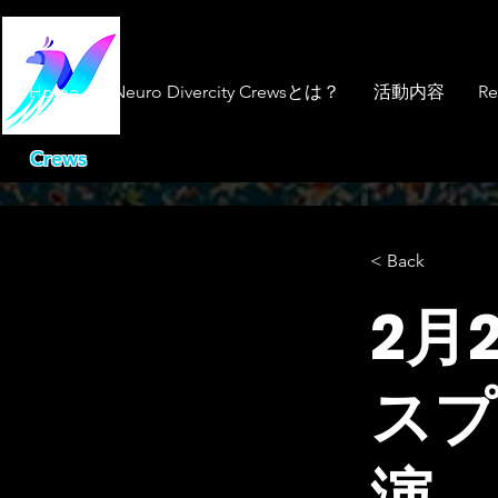
Home
Neuro Divercity Crewsとは？
活動内容
Re
Crews
< Back
2月
スプ
演